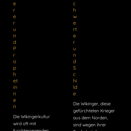
e
c
r
h
e
w
r
e
u
rt
n
e
d
r
P
u
r
n
o
d
p
S
h
c
et
hi
in
ld
n
e
e
Die Wikinger, diese
n
gefürchteten Krieger
Die Wikingerkultur
aus dem Norden,
wird oft mit
sind wegen ihrer
furchterregenden