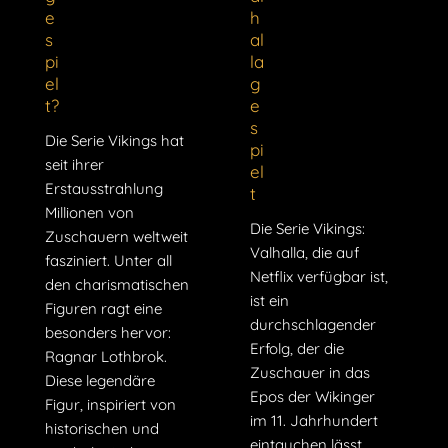
e
h
s
al
pi
la
el
g
t?
e
s
Die Serie Vikings hat
pi
seit ihrer
el
Erstausstrahlung
t
Millionen von
Die Serie Vikings:
Zuschauern weltweit
Valhalla, die auf
fasziniert. Unter all
Netflix verfügbar ist,
den charismatischen
ist ein
Figuren ragt eine
durchschlagender
besonders hervor:
Erfolg, der die
Ragnar Lothbrok.
Zuschauer in das
Diese legendäre
Epos der Wikinger
Figur, inspiriert von
im 11. Jahrhundert
historischen und
eintauchen lässt.