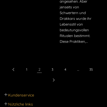
angesehen. Aber
jenseits von
Schwertern und
Drakkars wurde ihr
Lebensstil von
bedeutungsvollen
Ritualen bestimmt.
Diese Praktiken,...
2
…
1
3
4
35
Kundenservice
Eine Frage oder einen Vorschlag, kontaktieren Sie uns
Nützliche links