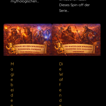
mythologischen...
Dieses Spin-off der
Serie...
M
Di
a
e
gi
W
e
af
b
f
ei
e
d
n
e
d
n
e