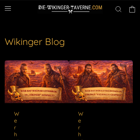
Direkt
zum
Warenko
Inhalt
Wikinger Blog
W
W
e
e
r
r
h
h