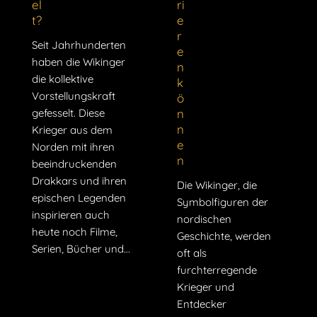
el
ri
t?
e
r
Seit Jahrhunderten
e
haben die Wikinger
n
die kollektive
k
Vorstellungskraft
ö
gefesselt. Diese
n
n
Krieger aus dem
e
Norden mit ihren
n
beeindruckenden
Drakkars und ihren
Die Wikinger, die
epischen Legenden
Symbolfiguren der
inspirieren auch
nordischen
heute noch Filme,
Geschichte, werden
Serien, Bücher und...
oft als
furchterregende
Krieger und
Entdecker