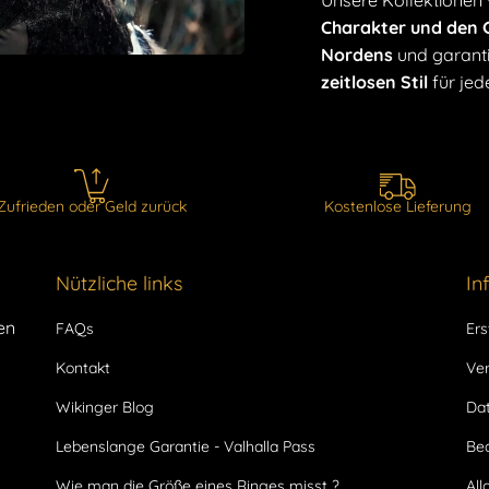
Unsere Kollektionen
Charakter und den G
Nordens
und garanti
zeitlosen Stil
für jed
Zufrieden oder Geld zurück
Kostenlose Lieferung
Nützliche links
In
en
FAQs
Ers
Kontakt
Ve
Wikinger Blog
Dat
Lebenslange Garantie - Valhalla Pass
Be
Wie man die Größe eines Ringes misst ?
Al