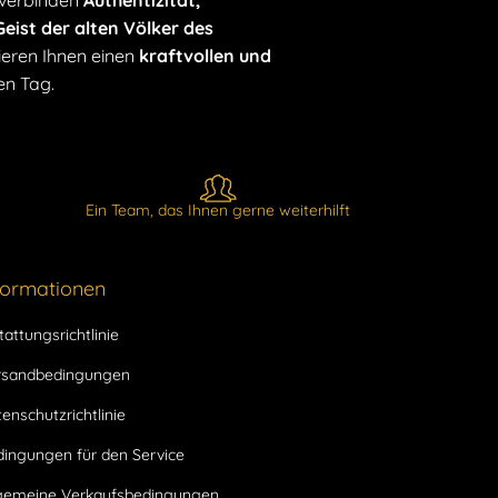
 verbinden
Authentizität,
eist der alten Völker des
eren Ihnen einen
kraftvollen und
en Tag.
Ein Team, das Ihnen gerne weiterhilft
formationen
tattungsrichtlinie
rsandbedingungen
enschutzrichtlinie
dingungen für den Service
lgemeine Verkaufsbedingungen