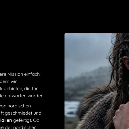
Schulterstück en
Accessoire; du w
Geschichtsliebh
Leidenschaft un
Cosplay.
Material: 
Material f
Gewicht
: 
ere Mission einfach:
Unbehage
ndem wir
Anpassbark
 anbieten, die für
individuel
ute entworfen wurden.
Stil: Inspi
einen auth
 von nordischen
Vielseitigk
haft geschmiedet und
historisch
ialien
gefertigt. Ob
Zubehör
:
die der nordischen