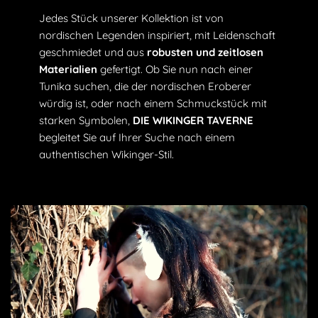
Historische Authentizität:
Entwickelt, um den
Jedes Stück unserer Kollektion ist von
traditionellen Wikinger-Stil widerzuspiegeln.
nordischen Legenden inspiriert, mit Leidenschaft
Vielseitig:
Ideal für Cosplay, Reenactment und
geschmiedet und aus
robusten und zeitlosen
Festivals.
Materialien
gefertigt. Ob Sie nun nach einer
Optimaler Tragekomfort: Hergestellt aus leichten
Tunika suchen, die der nordischen Eroberer
Materialien für ein angenehmes Tragegefühl.
würdig ist, oder nach einem Schmuckstück mit
Leicht
: Trägt nicht auf den Schultern und bietet
starken Symbolen,
DIE WIKINGER TAVERNE
Bewegungsfreiheit.
begleitet Sie auf Ihrer Suche nach einem
authentischen Wikinger-Stil.