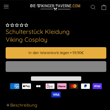
Direkt
zum
Warenko
Inhalt
Schulterstück Kleidung
Viking Cosplay
In den Warenkorb legen
•
59,90€
Beschreibung