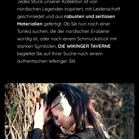
Jedes Stück unserer Kollektion ist von
nordischen Legenden inspiriert, mit Leidenschaft
Sind Sie noch unentschlossen? Dann wird vielleicht dieses
geschmiedet und aus
robusten und zeitlosen
Wikinger T Shirt Männer Lokitty
mit seinem einzigartigen
Materialien
gefertigt. Ob Sie nun nach einer
Design den Ausschlag geben. Unsere Kollektion an
Tunika suchen, die der nordischen Eroberer
Wikinger T-Shirts
gibt Ihnen die Möglichkeit, Ihre
würdig ist, oder nach einem Schmuckstück mit
Persönlichkeit und Ihre Leidenschaft für die Wikingerkultur
starken Symbolen,
DIE WIKINGER TAVERNE
auszudrücken. Wenn Sie andere Designs für andere Medien
begleitet Sie auf Ihrer Suche nach einem
wünschen, werfen Sie einen Blick auf unser komplettes
authentischen Wikinger-Stil.
Sortiment an
Wikingerkleidung
, das komplett erneuert
wurde.