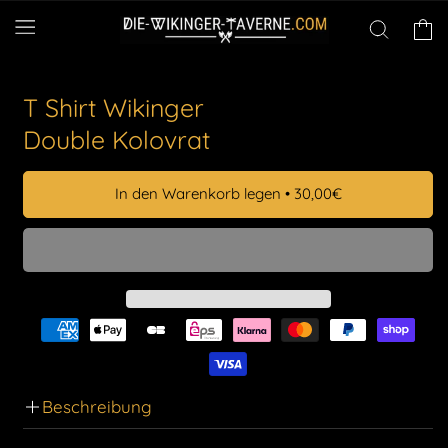
Direkt
zum
Warenko
Inhalt
T Shirt Wikinger
Double Kolovrat
In den Warenkorb legen
•
30,00€
Beschreibung