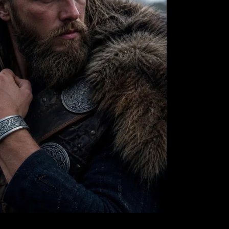
en Stück und erschaffen Sie Ihr eigenes
 Armband, das das Erbe der Wikinger mit
r Eleganz verschmelzen lässt.
koll Symbol:
Emblematische Wölfe, die den
islauf des Lebens repräsentieren.
 Materialien:
Robust und elegant, 316L
orfen, um den Test der Zeit zu widerstehen.
ar und bequem:
Verstellbarer Verschluss für
kte Passform und optimalen Tragekomfort.
ches Wikinger-Design:
Inspiriert von der
ikinger, jedes Detail ist sorgfältig
tet.
svolles Geschenk:
Perfekt, um Stärke und
auszudrücken, ein ideales Geschenk für
nner, die sich mit Leib und Seele hingeben.
re Innengröße: 5.5~7.5cm.