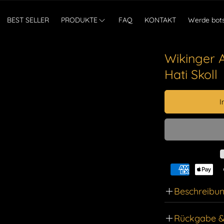
BEST SELLER
PRODUKTE
FAQ
KONTAKT
Werde bots
Wikinger 
Hati Skoll
I
Beschreibu
Erstellen Si
Rückgabe &