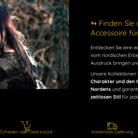
KOSTENLO
↬ Finden Sie 
Wurden Sie von
Accessoire fü
Wikinger-Stil ve
wunderschöne
Entdecken Sie eine ei
zweifellos in se
vom nordischen Erbe 
Ihnen die einmal
Ausdruck bringen und 
Anmut und eine
Unsere Kollektionen
vervollständigen
Charakter und den G
Nordens
und garanti
Wenn Sie nach d
zeitlosen Stil
für jed
Verbindung zur 
unsere Kollekti
Vielzahl an auß
wurde sorgfälti
Götter und Lege
Zufrieden oder Geld zurück
Kostenlose Lieferung