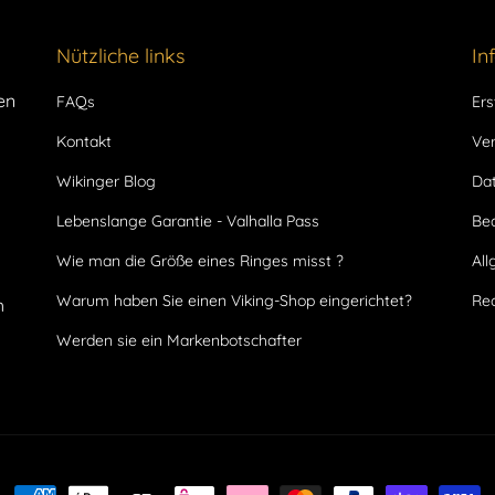
Steigern Sie Ih
an
Wikingersch
Nützliche links
In
an das bezauber
en
FAQs
Ers
Ob Sie nun ein E
vervollständige
Kontakt
Ve
machen möchten
Wikinger Blog
Dat
die Macht, den S
nordischen Kultu
Lebenslange Garantie - Valhalla Pass
Be
Wie man die Größe eines Ringes misst ?
Al
Warum haben Sie einen Viking-Shop eingerichtet?
Rec
h
Werden sie ein Markenbotschafter