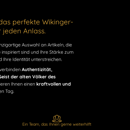
SE STANDARDLIEFERUNG
das perfekte Wikinger-
 der Magie dieses Schmuckstücks im
r jeden Anlass.
rzaubert? Wenn ja, dann wird Sie unser
s
Wikinger-Armband mit Riesenwolf
nzigartige Auswahl an Artikeln, die
inen Bann ziehen. Dieses exquisite Stück bietet
inspiriert sind und Ihre Stärke zum
ige Gelegenheit, Ihren Stil mit mystischer
Ihre Identität unterstreichen.
m Hauch von nordischem Erbe zu
 verbinden
Authentizität,
.
eist der alten Völker des
eren Ihnen einen
kraftvollen und
em perfekten Accessoire suchen, um Ihre
en Tag.
alten nordischen Welt auszudrücken, bietet
on an
Wikingerarmbändern aus Stahl
eine
ergewöhnlichen Modellen. Jedes von ihnen
g entworfen, um die Größe und Macht der
nden der Wikinger einzufangen.
Ein Team, das Ihnen gerne weiterhilft