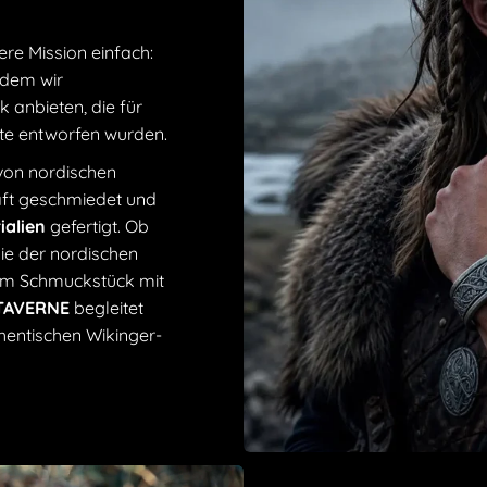
zeitübergreifend
Epos mit diesem
ere Mission einfach:
zeitgenössische
ndem wir
 anbieten, die für
ute entworfen wurden.
Das Hati S
 von nordischen
ewigen Kre
haft geschmiedet und
Langlebige
ialien
gefertigt. Ob
Stahl entw
die der nordischen
Verstellb
nem Schmuckstück mit
eine perfe
 TAVERNE
begleitet
Authentis
hentischen Wikinger-
Kunst der W
ausgearbei
Bedeutung
Schicksal 
Wikingermä
Verstellba