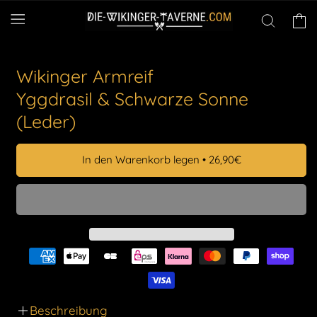
Direkt
zum
Warenko
Inhalt
Wikinger Armreif
Yggdrasil & Schwarze Sonne
(Leder)
In den Warenkorb legen
•
26,90€
Beschreibung