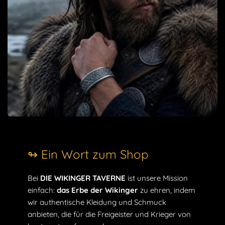
Größe: 36*270mm
KOSTENLOSE STANDARDLIEFERUNG
Wenn Ihnen der einzigartige Stil dieses Schmuckstücks
gefällt, machen Sie sich darauf gefasst, dass Sie von
unserem
Wikinger Armband mit Yggdrasil & Kolovrat
völlig
begeistert sein werden! Es ist eines unserer Highlights in
unserer umfangreichen Kollektion an
Wikinger-
Lederarmbändern
. Um ganz in die verschiedenen Stile und
Materialien einzutauchen, die wir anbieten, tauchen Sie in
unser komplettes Sortiment an
Wikingerarmbändern
ein!
Genau wie unser
Wikingerschmuck
werden sie Liebhaber
und Fans der nordischen Mythologie begeistern.
↬ Ein Wort zum Shop
Bei
DIE WIKINGER TAVERNE
ist unsere Mission
einfach:
das Erbe der Wikinger
zu ehren, indem
wir authentische Kleidung und Schmuck
anbieten, die für die Freigeister und Krieger von