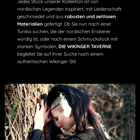
Jedes Stück unserer Kollektion ist von
nordischen Legenden inspiriert, mit Leidenschaft
geschmiedet und aus
robusten und zeitlosen
Wurden Sie von der Magie dieses Schmuckstücks im
Materialien
gefertigt. Ob Sie nun nach einer
Wikinger-Stil verzaubert? Wenn ja, dann wird Sie unser
Tunika suchen, die der nordischen Eroberer
wunderschönes
Wikinger Armreif Herren mit
würdig ist, oder nach einem Schmuckstück mit
Kolovrat
zweifellos in seinen Bann ziehen. Dieses exquisite
starken Symbolen,
DIE WIKINGER TAVERNE
Stück bietet Ihnen die einmalige Gelegenheit, Ihren Stil mit
begleitet Sie auf Ihrer Suche nach einem
mystischer Anmut und einem Hauch von nordischem Erbe
authentischen Wikinger-Stil.
zu vervollständigen.
Wenn Sie nach dem perfekten Accessoire suchen, um Ihre
Verbindung zur alten nordischen Welt auszudrücken, bietet
unsere Kollektion an
Wikingerarmbändern aus Stahl
eine
Vielzahl an außergewöhnlichen Modellen. Jedes von ihnen
wurde sorgfältig entworfen, um die Größe und Macht der
Götter und Legenden der Wikinger einzufangen.
Steigern Sie Ihre Eleganz, indem Sie unsere große Auswahl
an
Wikingerschmuck
entdecken, von denen jeder eine Ode