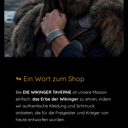
Zeitlose Wikinger-Eleganz: Zeigen Sie einen zeitlosen
Stil mit unserem Wikinger-Armband, das eine perfekte
Kombination aus Moderne und Tradition darstellt.
Symbol für Stärke und Schutz:
Die Triskele
symbolisiert Stärke, Schutz und persönliches
Wachstum, was dieses Armband zu mehr als nur
einem Accessoire macht.
Verstellbar und komfortabel:
Das Armband ist mit
einem verstellbaren Mechanismus ausgestattet, der
sich an jede Handgelenksgröße anpassen lässt und
so den ganzen Tag lang für optimalen Tragekomfort
sorgt.
↬ Ein Wort zum Shop
Perfekte Geschenkidee:
Machen Sie ein
unvergessliches Geschenk mit diesem einzigartigen
Bei
DIE WIKINGER TAVERNE
ist unsere Mission
Armband, das sorgfältig verpackt und mit einer Karte
einfach:
das Erbe der Wikinger
zu ehren, indem
versehen ist, die die Bedeutung des Triskele erläutert.
wir authentische Kleidung und Schmuck
Gewicht:
26g
anbieten, die für die Freigeister und Krieger von
Größe:
15*165mm
heute entworfen wurden.
KOSTENLOSE STANDARDLIEFERUNG