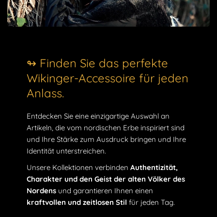
an das bezaubernde Erbe der alten Völker des Nordens ist.
Ob Sie nun ein Einzelstück suchen, um Ihr tägliches Outfit
zu vervollständigen, oder ein bedeutungsvolles Geschenk
machen möchten, unsere Wikingerarmbänder verkörpern
die Macht, den Schutz und die zeitlose Schönheit der
↬ Finden Sie das perfekte
nordischen Kultur.
Wikinger-Accessoire für jeden
Anlass.
Entdecken Sie eine einzigartige Auswahl an
Artikeln, die vom nordischen Erbe inspiriert sind
und Ihre Stärke zum Ausdruck bringen und Ihre
Identität unterstreichen.
Unsere Kollektionen verbinden
Authentizität,
Charakter und den Geist der alten Völker des
Nordens
und garantieren Ihnen einen
kraftvollen und zeitlosen Stil
für jeden Tag.