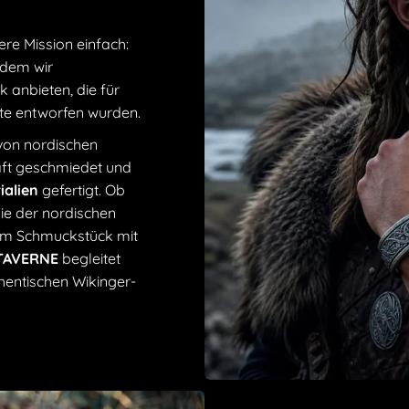
ere Mission einfach:
ndem wir
 anbieten, die für
ute entworfen wurden.
 von nordischen
haft geschmiedet und
ialien
gefertigt. Ob
die der nordischen
nem Schmuckstück mit
 TAVERNE
begleitet
hentischen Wikinger-