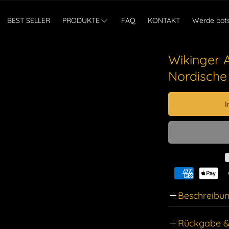
BEST SELLER
PRODUKTE
FAQ
KONTAKT
Werde bots
Wikinger 
Nordische
I
Beschreibu
Ändern Sie d
Rückgabe &