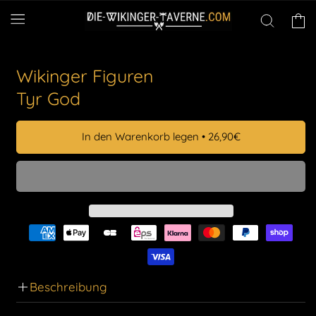
Direkt
zum
Warenko
Inhalt
Wikinger Figuren
Tyr God
In den Warenkorb legen
•
26,90€
Beschreibung