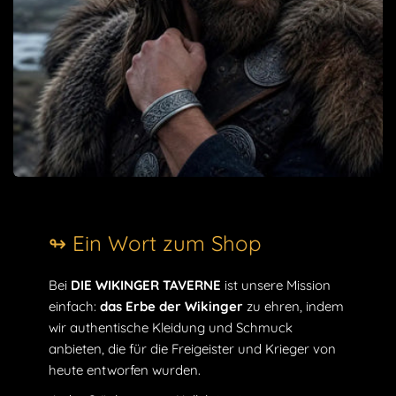
Fängt den abenteuerlichen und unerschrockenen
Geist der Wikinger ein.
Perfekt als Geschenk für Liebhaber der
nordischen
Kultur
.
Material: Resin
Größe: 5x6x10cm
Da eine Wikingerdekoration mit Begleitung noch schöner
ist, entdecken Sie auch unser
Wikinger Figuren Freyr
God
mit außergewöhnlichem Design.
↬ Ein Wort zum Shop
Möchten Sie Ihrer Einrichtung einen nordischen Touch
verleihen? Entdecken Sie unsere Kollektion von neu
Bei
DIE WIKINGER TAVERNE
ist unsere Mission
gestalteten
Wikingerfiguren
für eine Dekoration, die eines
einfach:
das Erbe der Wikinger
zu ehren, indem
echten Kriegers würdig ist! Und wenn Sie eine von Asgard
wir authentische Kleidung und Schmuck
inspirierte Dekoration wünschen, laden wir Sie ein, unsere
anbieten, die für die Freigeister und Krieger von
Wikinger-Dekoartikel
zu entdecken!
heute entworfen wurden.