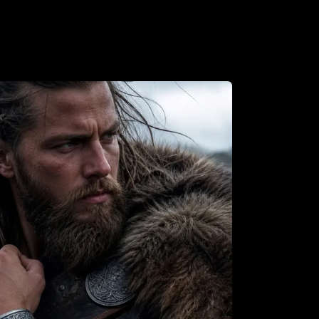
ebten Ziegen,
Tanngrisnir und Tanngnjóstr
,
n durch den Himmel ziehen.
iges Statement-Stück:
Hebe dich mit einem
ück ab, das von der Stärke und dem Mythos
r inspiriert ist
r Stärke und Schutz:
Trage die Kraft Thors,
it Odins oder den Schutzinstinkt des Wolfes
inem Herzen
ge Materialien:
Unsere Wikingerketten sind
llem Sterlingsilber gefertigt und halten
nteuer stand
e Auswahl:
Finde den perfekten Anhänger,
nem Stil und deinen nordischen Vorlieben
 Geschenk:
Überrasche den Wikinger in
ben mit einem Geschenk