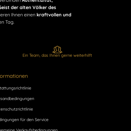
 verbinden
Authentizität,
eist der alten Völker des
eren Ihnen einen
kraftvollen und
en Tag.
Ein Team, das Ihnen gerne weiterhilft
formationen
tattungsrichtlinie
rsandbedingungen
enschutzrichtlinie
dingungen für den Service
lgemeine Verkaufsbedingungen