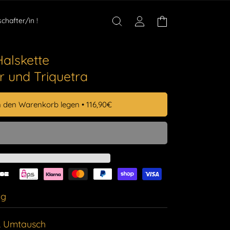
chafter/in !
Einloggen
Warenkorb
Halskette
r und Triquetra
n den Warenkorb legen
•
116,90€
ng
 die
Macht
des Donners und die
 Umtausch