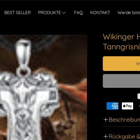
BEST SELLER
PRODUKTE
FAQ
KONTAKT
Werde bots
Wikinger 
Tanngrisni
I
Beschreibu
Erwecken Sie
Rückgabe &