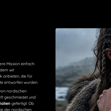
Thors zwei geli
die seinen Wage
Einzigart
Schmuckst
der Wikinge
Symbol fü
die Weishe
nah an de
ere Mission einfach:
Hochwerti
ndem wir
aus wertvo
 anbieten, die für
jedem Abe
ute entworfen wurden.
Vielfältig
 von nordischen
der zu dei
haft geschmiedet und
passt
ialien
gefertigt. Ob
Perfektes
die der nordischen
deinem Le