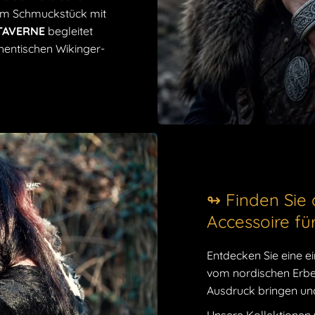
nem Schmuckstück mit
Verstellb
 TAVERNE
begleitet
Größe des 
hentischen Wikinger-
Erweise den nor
unseren wunde
Gönnen Sie sich
unserer
Schmuck
über Ringe bis h
Schmuckstück, u
↬ Finden Sie 
Tauchen Sie mit
nordischen Mythol
Accessoire fü
der Wikinger ein
Armbändern mit 
Entdecken Sie eine ei
und Einzigartigke
vom nordischen Erbe 
Ausdruck bringen und 