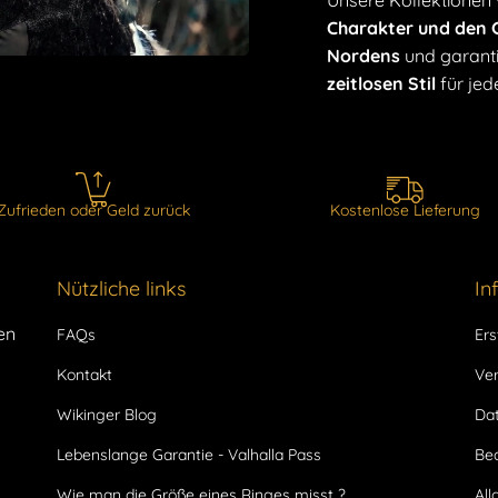
Unsere Kollektionen
Charakter und den G
Nordens
und garanti
zeitlosen Stil
für jed
Zufrieden oder Geld zurück
Kostenlose Lieferung
Nützliche links
In
en
FAQs
Ers
Kontakt
Ve
Wikinger Blog
Dat
Lebenslange Garantie - Valhalla Pass
Be
Wie man die Größe eines Ringes misst ?
Al