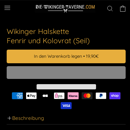
Direkt
zum
Warenko
Inhalt
Wikinger Halskette
Fenrir und Kolovrat (Seil)
In den Warenkorb legen
•
19,90€
Beschreibung