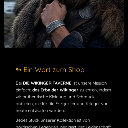
Wir sind hier, um dir zu helfen! Wenn du dir nicht sicher bist,
welche Größe du wählen sollst, wirf einen Blick auf unseren
Größenratgeber
und zögere nicht, uns zu kontaktieren,
wenn du Rat brauchst.
Weil ein Wikinger-Stil erst mit dem perfekten Schmuckstück
komplett ist, bieten wir dir diesen
Wikinger Ring mit
Kriegspfeil
an, um deinen Look zu vervollständigen.
↬ Ein Wort zum Shop
Entdecke unsere Kollektion an
Wikingerringen
, einzigartige
und authentische Stücke, mit denen du deine Persönlichkeit
Bei
DIE WIKINGER TAVERNE
ist unsere Mission
stilvoll unterstreichen kannst. Und wenn du deinen
einfach:
das Erbe der Wikinger
zu ehren, indem
Wikinger-Look vervollständigen möchtest, dann schau dir
wir authentische Kleidung und Schmuck
unsere
Wikinger-Schmuckkollektion
an. Mit diesen
anbieten, die für die Freigeister und Krieger von
Accessoires kannst du dir die Welt der Wikinger voll und
heute entworfen wurden.
ganz zu eigen machen.
Jedes Stück unserer Kollektion ist von
nordischen Legenden inspiriert, mit Leidenschaft