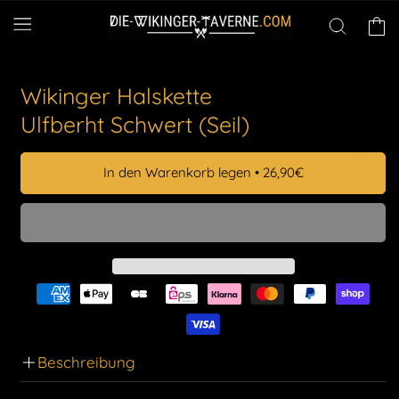
Direkt
zum
Warenko
Inhalt
Wikinger Halskette
Ulfberht Schwert (Seil)
In den Warenkorb legen
•
26,90€
Beschreibung