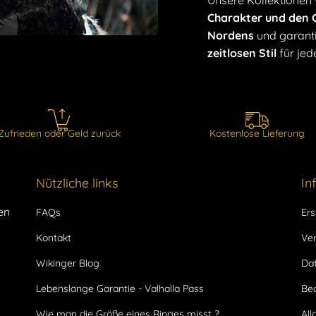
Unsere Kollektionen
Charakter und den G
Nordens
und garanti
zeitlosen Stil
für jed
Zufrieden oder Geld zurück
Kostenlose Lieferung
Nützliche links
In
en
FAQs
Ers
Kontakt
Ve
Wikinger Blog
Dat
Lebenslange Garantie - Valhalla Pass
Be
Wie man die Größe eines Ringes misst ?
Al