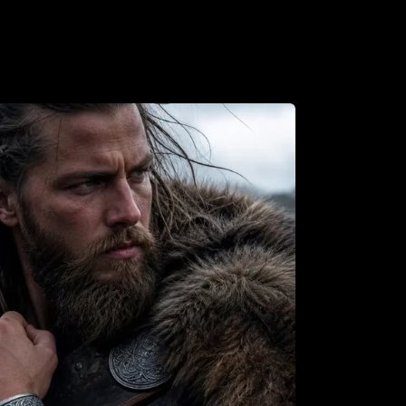
m dir zu helfen! Wenn du dir nicht sicher bist,
 wählen sollst, wirf einen Blick auf unseren
r
und zögere nicht, uns zu kontaktieren, wenn
du Rat brauchst.
er-Stil erst mit dem perfekten Schmuckstück
ten wir dir diesen
Wikinger Ringe mit
ol
an, um deinen Look zu vervollständigen.
 Kollektion an
Wikingerringen
, einzigartige
 Stücke, mit denen du deine Persönlichkeit
reichen kannst. Und wenn du deinen Wikinger-
ndigen möchtest, dann schau dir unsere
ckkollektion
an. Mit diesen Accessoires
e Welt der Wikinger voll und ganz zu eigen