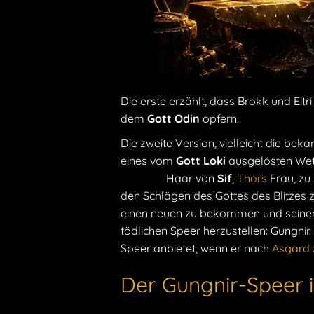
Die erste erzählt, dass Brokk und Eit
dem
Gott Odin
opfern.
Die zweite Version, vielleicht die bek
eines vom
Gott Loki
ausgelösten Wett
goldene
Haar von
Sif
,
Thors
Frau, zu
den Schlägen des Gottes des Blitzes 
einen neuen zu bekommen und seinen 
tödlichen Speer herzustellen: Gungnir.
Speer anbietet, wenn er nach
Asgard
Der Gungnir-Speer i